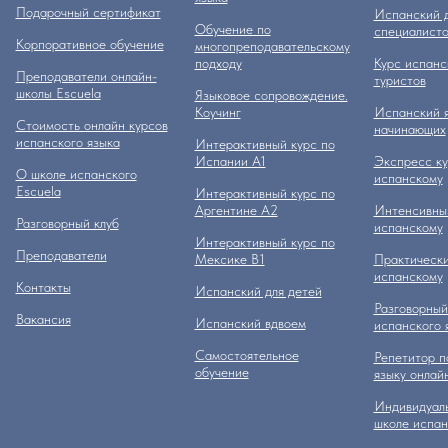
Подарочный сертификат
Испанский д
Обучение по
специалисто
Корпоративное обучение
многопреподавательскому
подходу
Курс испанс
Преподаватели онлайн-
туристов
школы Escuela
Языковое сопровождение.
Коучинг
Испанский я
Стоимость онлайн курсов
начинающих
испанского языка
Интерактивный курс по
Испании А1
Экспресс ку
О школе испанского
испанскому
Escuela
Интерактивный курс по
Аргентине А2
Интенсивный
Разговорный клуб
испанскому
Интерактивный курс по
Преподаватели
Мексике B1
Практически
испанскому
Контакты
Испанский для детей
Разговорный
Вакансия
Испанский вдвоем
испанского 
Самостоятельное
Репетитор п
обучение
языку онлай
Индивидуаль
школе испан