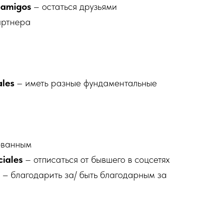
o amigos
– остаться друзьями
артнера
ales
– иметь разные фундаментальные
ованным
ciales
– отписаться от бывшего в соцсетях
r
– благодарить за/ быть благодарным за