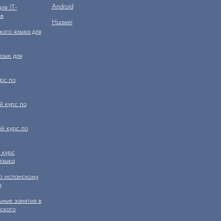
Аndroid
ля IT-
в
Huawei
кого языка для
зык для
рс по
 курс по
й курс по
 курс
языка
о испанскому
н
ные занятия в
ского