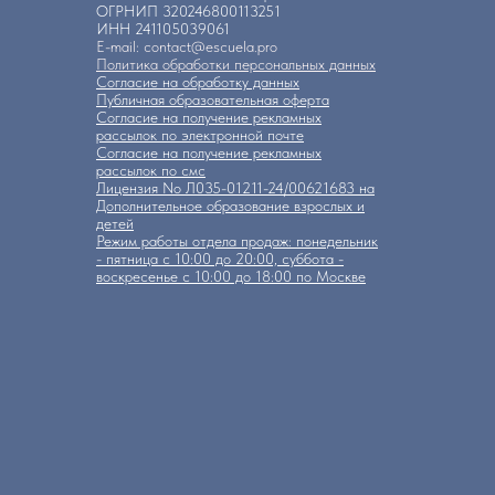
ОГРНИП 320246800113251
ИНН 241105039061
E-mail: contact@escuela.pro
Политика обработки персональных данных
Согласие на обработку данных
Публичная образовательная оферта
Согласие на получение рекламных
рассылок по электронной почте
Согласие на получение рекламных
рассылок по смс
Лицензия No Л035-01211-24/00621683 на
Дополнительное образование взрослых и
детей
Режим работы отдела продаж: понедельник
- пятница с 10:00 до 20:00, суббота -
воскресенье с 10:00 до 18:00 по Москве