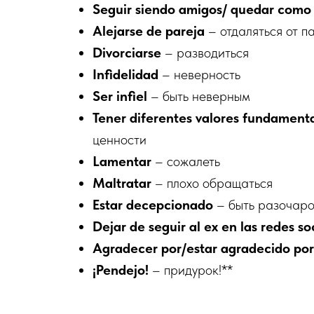
Seguir siendo amigos/ quedar com
Alejarse de pareja
– отдаляться от п
Divorciarse
– разводиться
Infidelidad
– неверность
Ser infiel
– быть неверным
Tener diferentes valores fundament
ценности
Lamentar
– сожалеть
Maltratar
– плохо обращаться
Estar decepcionado
– быть разочар
Dejar de seguir al ex en las redes so
Agradecer por/estar agradecido po
¡Pendejo!
– придурок!**