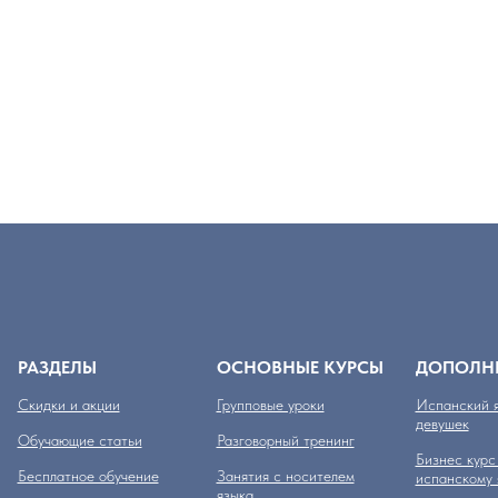
РАЗДЕЛЫ
ОСНОВНЫЕ КУРСЫ
ДОПОЛН
Скидки и акции
Групповые уроки
Испанский я
девушек
Обучающие статьи
Разговорный тренинг
Бизнес курс
Бесплатное обучение
Занятия с носителем
испанскому 
языка