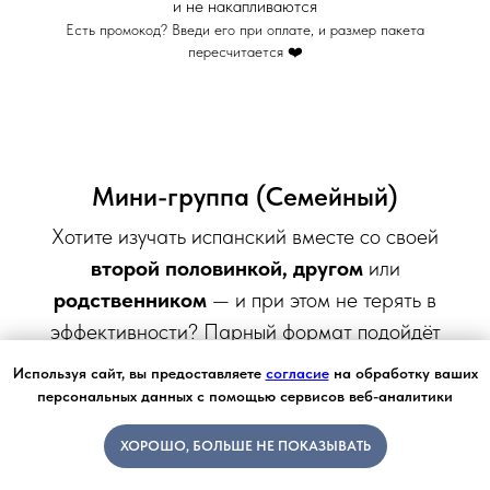
и не накапливаются
Есть промокод? Введи его при оплате, и размер пакета
пересчитается ❤️
Мини-группа (Семейный)
Хотите изучать испанский вместе со своей
второй половинкой,
другом
или
родственником
— и при этом не терять в
эффективности? Парный формат подойдёт
идеально:
один аккаунт на двоих
и занятия
Используя сайт, вы предоставляете
согласие
на обработку ваших
только для вашей пары. Можно поддерживать
персональных данных с помощью сервисов веб-аналитики
друг друга на уроках и даже вместе делать
ХОРОШО, БОЛЬШЕ НЕ ПОКАЗЫВАТЬ
домашние задания. Доступна оплата картой
иностранного банка.