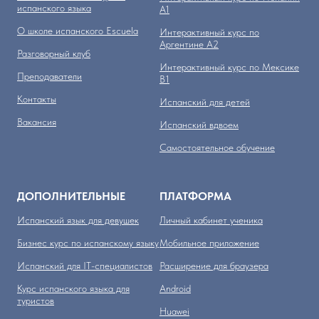
испанского языка
А1
О школе испанского Escuela
Интерактивный курс по
Аргентине А2
Разговорный клуб
Интерактивный курс по Мексике
Преподаватели
B1
Контакты
Испанский для детей
Вакансия
Испанский вдвоем
Самостоятельное обучение
ДОПОЛНИТЕЛЬНЫЕ
ПЛАТФОРМА
Испанский язык для девушек
Личный кабинет ученика
Бизнес курс по испанскому языку
Мобильное приложение
Испанский для IT-специалистов
Расширение для браузера
Курс испанского языка для
Аndroid
туристов
Huawei