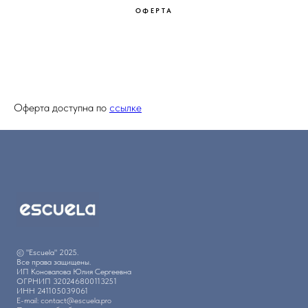
ОФЕРТА
Оферта доступна по
ссылке
© "Escuela" 2025.
Все права защищены.
ИП Коновалова Юлия Сергеевна
ОГРНИП 320246800113251
ИНН 241105039061
E-mail: contact@escuela.pro