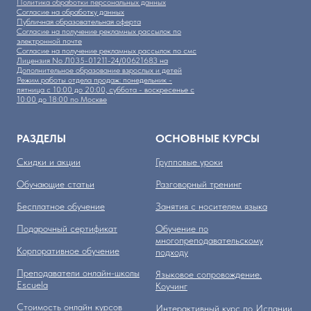
Политика обработки персональных данных
Согласие на обработку данных
Публичная образовательная оферта
Согласие на получение рекламных рассылок по
электронной почте
Согласие на получение рекламных рассылок по смс
Лицензия No Л035-01211-24/00621683 на
Дополнительное образование взрослых и детей
Режим работы отдела продаж: понедельник -
пятница с 10:00 до 20:00, суббота - воскресенье с
10:00 до 18:00 по Москве
РАЗДЕЛЫ
ОСНОВНЫЕ КУРСЫ
Скидки и акции
Групповые уроки
Обучающие статьи
Разговорный тренинг
Бесплатное обучение
Занятия с носителем языка
Подарочный сертификат
Обучение по
многопреподавательскому
Корпоративное обучение
подходу
Преподаватели онлайн-школы
Языковое сопровождение.
Escuela
Коучинг
Стоимость онлайн курсов
Интерактивный курс по Испании