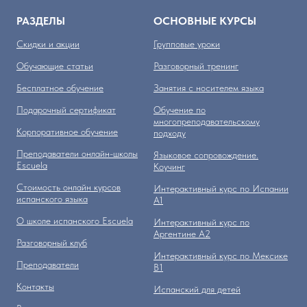
РАЗДЕЛЫ
ОСНОВНЫЕ КУРСЫ
Скидки и акции
Групповые уроки
Обучающие статьи
Разговорный тренинг
Бесплатное обучение
Занятия с носителем языка
Подарочный сертификат
Обучение по
многопреподавательскому
Корпоративное обучение
подходу
Преподаватели онлайн-школы
Языковое сопровождение.
Escuela
Коучинг
Стоимость онлайн курсов
Интерактивный курс по Испании
испанского языка
А1
О школе испанского Escuela
Интерактивный курс по
Аргентине А2
Разговорный клуб
Интерактивный курс по Мексике
Преподаватели
B1
Контакты
Испанский для детей