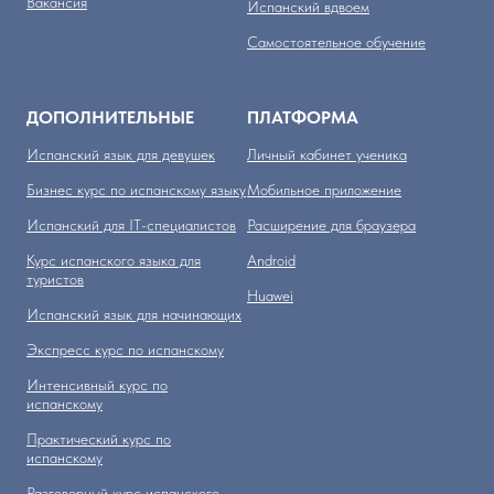
Вакансия
Испанский вдвоем
Самостоятельное обучение
ДОПОЛНИТЕЛЬНЫЕ
ПЛАТФОРМА
Испанский язык для девушек
Личный кабинет ученика
Бизнес курс по испанскому языку
Мобильное приложение
Испанский для IT-специалистов
Расширение для браузера
Курс испанского языка для
Аndroid
туристов
Huawei
Испанский язык для начинающих
Экспресс курс по испанскому
Интенсивный курс по
испанскому
Практический курс по
испанскому
Разговорный курс испанского