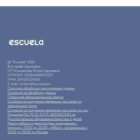
© "Escuela" 2025.
Все права защищены.
ИП Коновалова Юлия Сергеевна
ОГРНИП 320246800113251
ИНН 241105039061
E-mail: contact@escuela.pro
Политика обработки персональных данных
Согласие на обработку данных
Публичная образовательная оферта
Согласие на получение рекламных рассылок по
электронной почте
Согласие на получение рекламных рассылок по смс
Лицензия No Л035-01211-24/00621683 на
Дополнительное образование взрослых и детей
Режим работы отдела продаж: понедельник -
пятница с 10:00 до 20:00, суббота - воскресенье с
10:00 до 18:00 по Москве