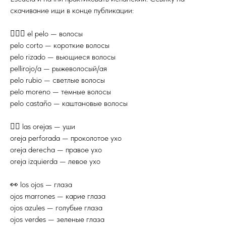
скачивание ищи в конце публикации:
💇🏻‍♀️ el pelo — волосы
pelo corto — короткие волосы
pelo rizado — вьющиеся волосы
pellirojo/a — рыжеволосый/ая
pelo rubio — светлые волосы
pelo moreno — темные волосы
pelo castaño — каштановые волосы
👂🏼 las orejas — уши
oreja perforada — проколотое ухо
oreja derecha — правое ухо
oreja izquierda — левое ухо
👀 los ojos — глаза
ojos marrones — карие глаза
ojos azules — голубые глаза
ojos verdes — зеленые глаза