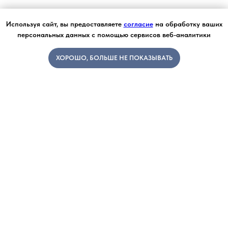
Используя сайт, вы предоставляете
согласие
на обработку ваших
персональных данных с помощью сервисов веб-аналитики
ХОРОШО, БОЛЬШЕ НЕ ПОКАЗЫВАТЬ
© "Escuela" 2025.
Все права защищены.
ИП Коновалова Юлия Сергеевна
ОГРНИП 320246800113251
ИНН 241105039061
E-mail: contact@escuela.pro
Политика обработки персональных данных
Согласие на обработку данных
Публичная образовательная оферта