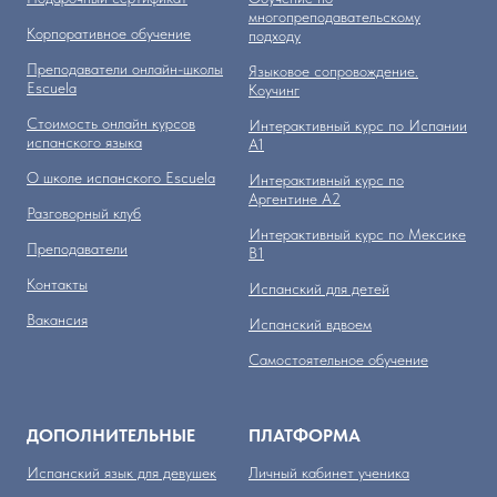
многопреподавательскому
Корпоративное обучение
подходу
Преподаватели онлайн-школы
Языковое сопровождение.
Escuela
Коучинг
Стоимость онлайн курсов
Интерактивный курс по Испании
испанского языка
А1
О школе испанского Escuela
Интерактивный курс по
Аргентине А2
Разговорный клуб
Интерактивный курс по Мексике
Преподаватели
B1
Контакты
Испанский для детей
Вакансия
Испанский вдвоем
Самостоятельное обучение
ДОПОЛНИТЕЛЬНЫЕ
ПЛАТФОРМА
Испанский язык для девушек
Личный кабинет ученика