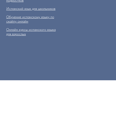
подростков
Испанский язык для школьников
Обучение испанскому языку по
скайпу онлайн
Онлайн курсы испанского языка
для взрослых