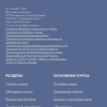
© "Escuela" 2025.
Все права защищены.
ИП Коновалова Юлия Сергеевна
ОГРНИП 320246800113251
ИНН 241105039061
E-mail: contact@escuela.pro
Политика обработки персональных данных
Согласие на обработку данных
Публичная образовательная оферта
Согласие на получение рекламных рассылок по
электронной почте
Согласие на получение рекламных рассылок по смс
Лицензия No Л035-01211-24/00621683 на
Дополнительное образование взрослых и детей
Режим работы отдела продаж: понедельник -
пятница с 10:00 до 20:00, суббота - воскресенье с
10:00 до 18:00 по Москве
РАЗДЕЛЫ
ОСНОВНЫЕ КУРСЫ
Скидки и акции
Групповые уроки
Обучающие статьи
Разговорный тренинг
Бесплатное обучение
Занятия с носителем языка
Подарочный сертификат
Обучение по