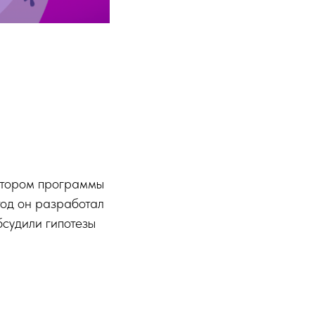
автором программы
тод он разработал
бсудили гипотезы