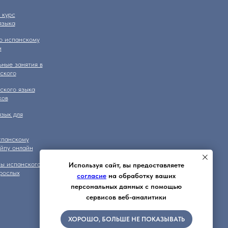
 курс
языка
о испанскому
н
ные занятия в
ского
ского языка
ков
зык для
спанскому
айпу онлайн
ы испанского
Используя сайт, вы предоставляете
зрослых
согласие
на обработку ваших
персональных данных с помощью
сервисов веб-аналитики
ХОРОШО, БОЛЬШЕ НЕ ПОКАЗЫВАТЬ