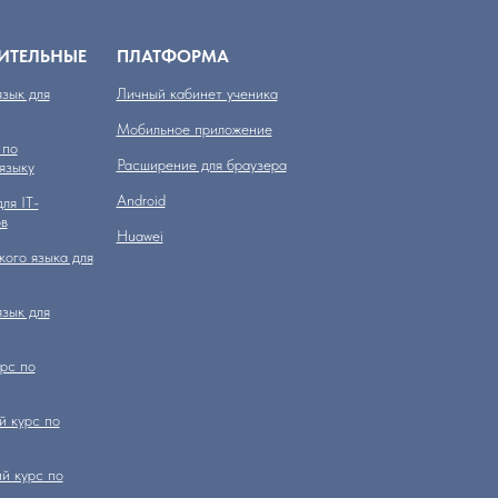
ИТЕЛЬНЫЕ
ПЛАТФОРМА
зык для
Личный кабинет ученика
Мобильное приложение
 по
Расширение для браузера
языку
Аndroid
ля IT-
в
Huawei
кого языка для
зык для
рс по
 курс по
й курс по