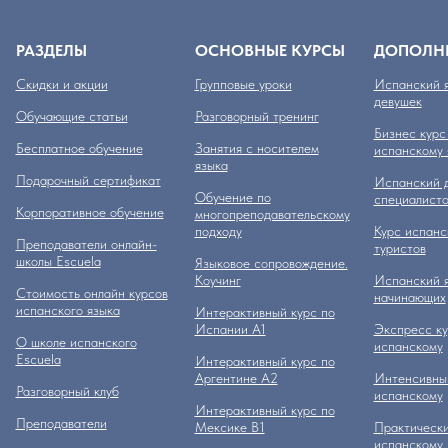
РАЗДЕЛЫ
ОСНОВНЫЕ КУРСЫ
ДОПОЛН
Скидки и акции
Групповые уроки
Испанский я
девушек
Обучающие статьи
Разговорный тренинг
Бизнес курс
Бесплатное обучение
Занятия с носителем
испанскому 
языка
Подарочный сертификат
Испанский д
Обучение по
специалисто
Корпоративное обучение
многопреподавательскому
подходу
Курс испанс
Преподаватели онлайн-
туристов
школы Escuela
Языковое сопровождение.
Коучинг
Испанский я
Стоимость онлайн курсов
начинающих
испанского языка
Интерактивный курс по
Испании А1
Экспресс ку
О школе испанского
испанскому
Escuela
Интерактивный курс по
Аргентине А2
Интенсивный
Разговорный клуб
испанскому
Интерактивный курс по
Преподаватели
Мексике B1
Практически
испанскому