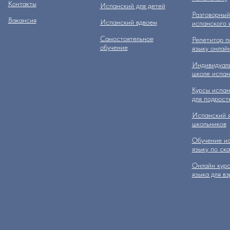
Контакты
Испанский для детей
Разговорный
Вакансия
Испанский вдвоем
испанского 
Самостоятельное
Репетитор п
обучение
языку онлай
Индивидуаль
школе испан
Курсы испан
для подрост
Испанский я
школьников
Обучение и
языку по ск
Онлайн курс
языка для в