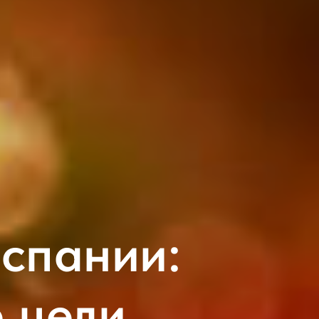
спании:
 цели