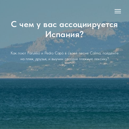
С чем у вас ассоциируется
Испания?
Как поют Farukko и Pedro Capó в своей песне Calma, пойдёмте
на пляж, друзья, и выучим сегодня пляжную лексику?