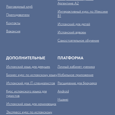
Аргентине А2
Разговорный клуб
Интерактивный курс по Мексике
Преподаватели
B1
Контакты
Испанский для детей
Вакансия
Испанский вдвоем
Самостоятельное обучение
ДОПОЛНИТЕЛЬНЫЕ
ПЛАТФОРМА
Испанский язык для девушек
Личный кабинет ученика
Бизнес курс по испанскому языку
Мобильное приложение
Испанский для IT-специалистов
Расширение для браузера
Курс испанского языка для
Аndroid
туристов
Huawei
Испанский язык для начинающих
Экспресс курс по испанскому