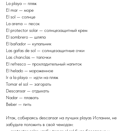
La playa — пляж
El mar — море
El sol — солнце
La arena — песок
El protector solar — солнцезащитный крем
El sombrero — шляпа
El bañador — купальник
Las gafas de sol — солнцезащитные очки
Las chanclas — тапочки
El refresco — прохладительный напиток
El helado — мороженное
Ir a la playa — идти на пляж
Tomar el sol — загорать
Descansar — отдыхать
Nadar — плавать
Beber — пить
Итак, собираясь descansar на лучших playas Испании, не
забудьте положить в свой чемодан: