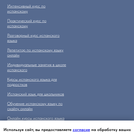
Интенсивный курс по
испанскому
Практический курс по
испанскому
Разговорный курс испанского
языка
Репетитор по испанскому языку
онлайн
Индивидуальные занятия в школе
испанского
Курсы испанского языка для
подростков
Испанский язык для школьников
Обучение испанскому языку по
скайпу онлайн
Онлайн курсы испанского языка
для взрослых
Используя сайт, вы предоставляете
согласие
на обработку ваших