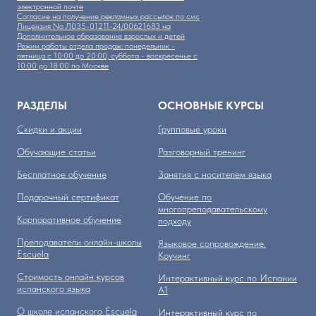
электронной почте
Согласие на получение рекламных рассылок по смс
Лицензия No Л035-01211-24/00621683 на
Дополнительное образование взрослых и детей
Режим работы отдела продаж: понедельник -
пятница с 10:00 до 20:00, суббота - воскресенье с
10:00 до 18:00 по Москве
РАЗДЕЛЫ
ОСНОВНЫЕ КУРСЫ
Скидки и акции
Групповые уроки
Обучающие статьи
Разговорный тренинг
Бесплатное обучение
Занятия с носителем языка
Подарочный сертификат
Обучение по
многопреподавательскому
Корпоративное обучение
подходу
Преподаватели онлайн-школы
Языковое сопровождение.
Escuela
Коучинг
Стоимость онлайн курсов
Интерактивный курс по Испании
испанского языка
А1
О школе испанского Escuela
Интерактивный курс по