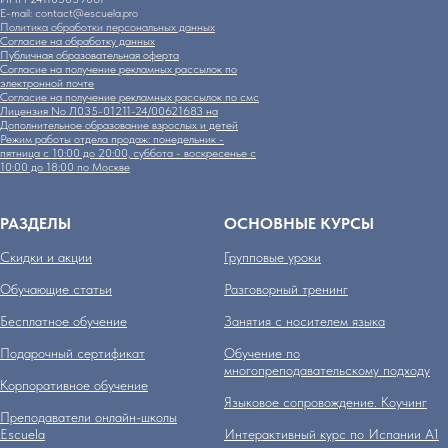
E-mail: contact@escuela.pro
Политика обработки персональных данных
Согласие на обработку данных
Публичная образовательная оферта
Согласие на получение рекламных рассылок по
электронной почте
Согласие на получение рекламных рассылок по смс
Лицензия No Л035-01211-24/00621683 на
Дополнительное образование взрослых и детей
Режим работы отдела продаж: понедельник -
пятница с 10:00 до 20:00, суббота - воскресенье с
10:00 до 18:00 по Москве
РАЗДЕЛЫ
ОСНОВНЫЕ КУРСЫ
Скидки и акции
Групповые уроки
Обучающие статьи
Разговорный тренинг
Бесплатное обучение
Занятия с носителем языка
Подарочный сертификат
Обучение по
многопреподавательскому подходу
Корпоративное обучение
Языковое сопровождение. Коучинг
Преподаватели онлайн-школы
Escuela
Интерактивный курс по Испании А1