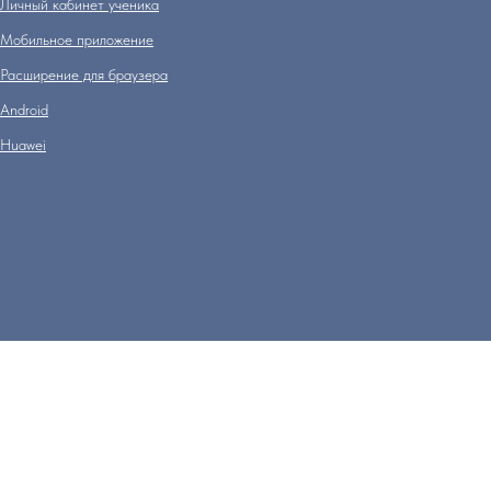
Личный кабинет ученика
Мобильное приложение
Расширение для браузера
Аndroid
Huawei