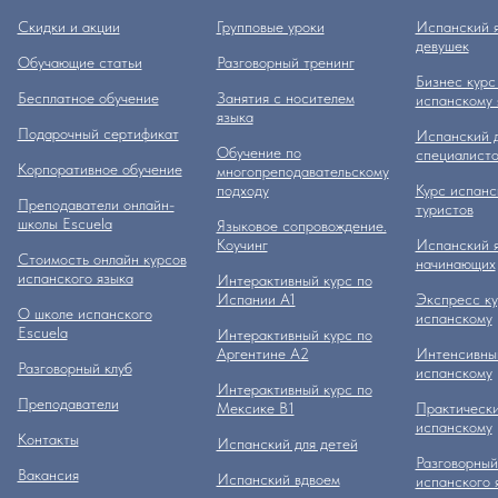
Скидки и акции
Групповые уроки
Испанский я
девушек
Обучающие статьи
Разговорный тренинг
Бизнес курс
Бесплатное обучение
Занятия с носителем
испанскому 
языка
Подарочный сертификат
Испанский д
Обучение по
специалисто
Корпоративное обучение
многопреподавательскому
подходу
Курс испанс
Преподаватели онлайн-
туристов
школы Escuela
Языковое сопровождение.
Коучинг
Испанский я
Стоимость онлайн курсов
начинающих
испанского языка
Интерактивный курс по
Испании А1
Экспресс ку
О школе испанского
испанскому
Escuela
Интерактивный курс по
Аргентине А2
Интенсивный
Разговорный клуб
испанскому
Интерактивный курс по
Преподаватели
Мексике B1
Практически
испанскому
Контакты
Испанский для детей
Разговорный
Вакансия
Испанский вдвоем
испанского 