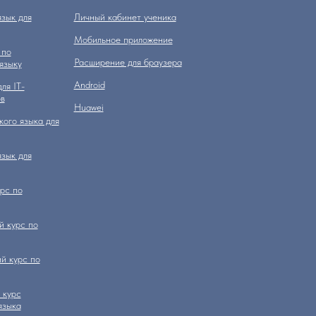
зык для
Личный кабинет ученика
Мобильное приложение
 по
Расширение для браузера
языку
Аndroid
ля IT-
в
Huawei
кого языка для
зык для
рс по
 курс по
й курс по
 курс
языка