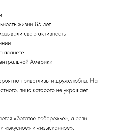
и
ьность жизни 85 лет
оказывали свою активность
инии
а планете
ентральной Америки
ероятно приветливы и дружелюбны. На
стного, лицо которого не украшает
ется «богатое побережье», а если
 и «вкусное» и «изысканное».