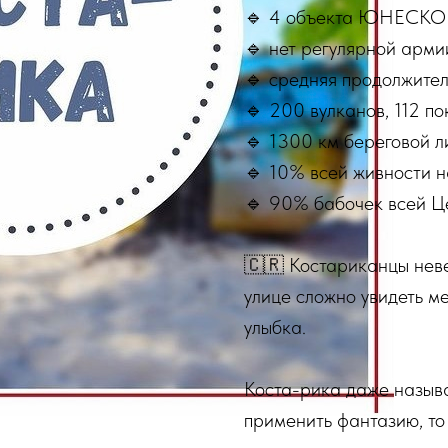
🔹 4 объекта ЮНЕСКО
🔹 нет регулярной арми
🔹 средняя продолжител
🔹 200 вулканов, 112 п
🔹 1300 км береговой л
🔹 10% всей живности н
🔹 90% бабочек всей Ц
⠀
🇨🇷 Костариканцы нев
улице сложно увидеть ме
улыбка.
⠀
Коста-рика даже называ
применить фантазию, то