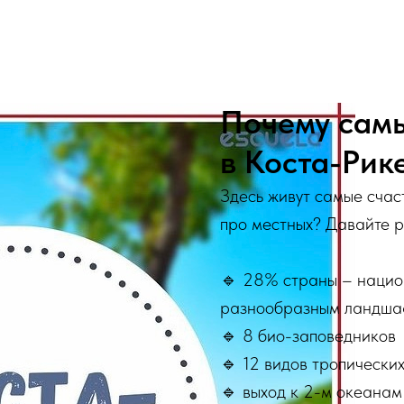
Почему сам
в Коста-Рик
Здесь живут самые счас
про местных? Давайте р
⠀
🔹 28% страны – нацио
разнообразным ландша
🔹 8 био-заповедников
🔹 12 видов тропических
🔹 выход к 2-м океанам