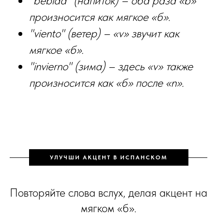
"bebida" (напиток) – оба раза «b»
произносится как мягкое «б».
"viento" (ветер) – «v» звучит как
мягкое «б».
"invierno" (зима) – здесь «v» также
произносится как «б» после «n».
УЛУЧШИ АКЦЕНТ В ИСПАНСКОМ
Повторяйте слова вслух, делая акцент на
мягком «б».