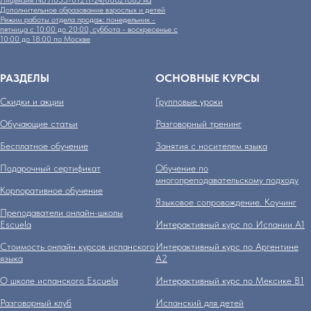
Лицензия No Л035-01211-24/00621683 на
Дополнительное образование взрослых и детей
Режим работы отдела продаж: понедельник -
пятница с 10:00 до 20:00, суббота - воскресенье с
10:00 до 18:00 по Москве
РАЗДЕЛЫ
ОСНОВНЫЕ КУРСЫ
Скидки и акции
Групповые уроки
Обучающие статьи
Разговорный тренинг
Бесплатное обучение
Занятия с носителем языка
Подарочный сертификат
Обучение по
многопреподавательскому подходу
Корпоративное обучение
Языковое сопровождение. Коучинг
Преподаватели онлайн-школы
Escuela
Интерактивный курс по Испании А1
Стоимость онлайн курсов испанского
Интерактивный курс по Аргентине
языка
А2
О школе испанского Escuela
Интерактивный курс по Мексике B1
Разговорный клуб
Испанский для детей